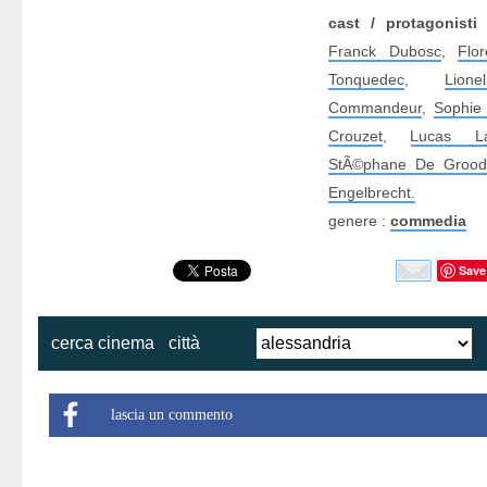
cast / protagonisti
Franck Dubosc
,
Flo
Tonquedec
,
Lion
Commandeur
,
Sophie
Crouzet
,
Lucas La
StÃ©phane De Grood
Engelbrecht.
genere :
commedia
Save
cerca cinema
città
lascia un commento