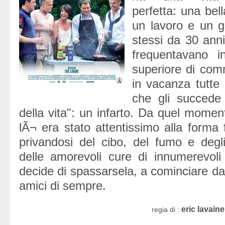
perfetta: una bell
un lavoro e un gr
stessi da 30 ann
frequentavano i
superiore di com
in vacanza tutte l
che gli succede 
della vita": un infarto. Da quel momen
lÃ¬ era stato attentissimo alla forma f
privandosi del cibo, del fumo e degl
delle amorevoli cure di innumerevoli
decide di spassarsela, a cominciare da
amici di sempre.
eric lavaine
regia di :