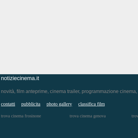
notiziecinema.it
novità, film anteprime, cinema trailer, programmazione cinema
contatti
pubblicita
photo gallery
classifica film
trova cinema frosinone
trova cinema genova
tro