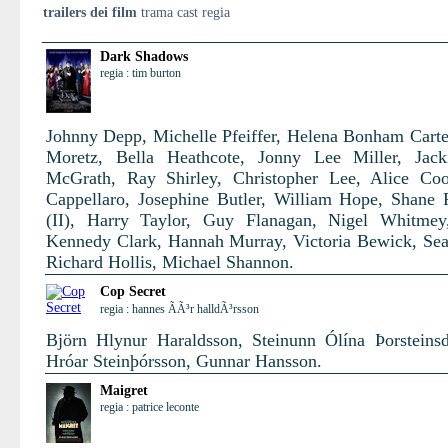
trailers dei film
trama cast regia
Dark Shadows
regia : tim burton
Johnny Depp, Michelle Pfeiffer, Helena Bonham Carte
Moretz, Bella Heathcote, Jonny Lee Miller, Jack
McGrath, Ray Shirley, Christopher Lee, Alice Co
Cappellaro, Josephine Butler, William Hope, Shane
(II), Harry Taylor, Guy Flanagan, Nigel Whitmey
Kennedy Clark, Hannah Murray, Victoria Bewick, Se
Richard Hollis, Michael Shannon.
Cop Secret
regia : hannes ÃÃ³r halldÃ³rsson
Björn Hlynur Haraldsson, Steinunn Ólína Þorsteinsdó
Hróar Steinþórsson, Gunnar Hansson.
Maigret
regia : patrice leconte