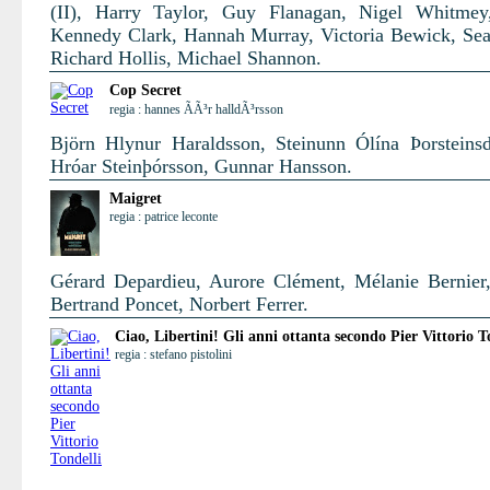
(II), Harry Taylor, Guy Flanagan, Nigel Whitmey
Kennedy Clark, Hannah Murray, Victoria Bewick, Se
Richard Hollis, Michael Shannon.
Cop Secret
regia : hannes ÃÃ³r halldÃ³rsson
Björn Hlynur Haraldsson, Steinunn Ólína Þorsteinsdó
Hróar Steinþórsson, Gunnar Hansson.
Maigret
regia : patrice leconte
Gérard Depardieu, Aurore Clément, Mélanie Bernier,
Bertrand Poncet, Norbert Ferrer.
Ciao, Libertini! Gli anni ottanta secondo Pier Vittorio T
regia : stefano pistolini