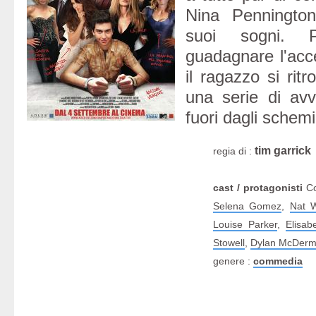
Nina Pennington
suoi sogni. 
guadagnare l'acc
il ragazzo si rit
una serie di avv
fuori dagli schemi
tim garrick
regia di :
cast / protagonisti
Co
Selena Gomez
,
Nat W
Louise Parker
,
Elisab
Stowell
,
Dylan McDermo
genere :
commedia