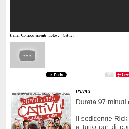
trailer
Comportamenti molto ... Cattivi
Save
trama
Durata 97 minuti 
Il sedicenne Rick
a tutto pur di con