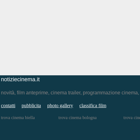
notiziecinema.it
novità, film anteprime, cinema trailer, programmazione cinema
contatti
pubblicita
photo gallery
classifica film
trova cinema biella
trova cinema bologna
trova cin