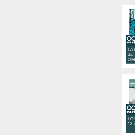
LA
dal
cin
LON
13 