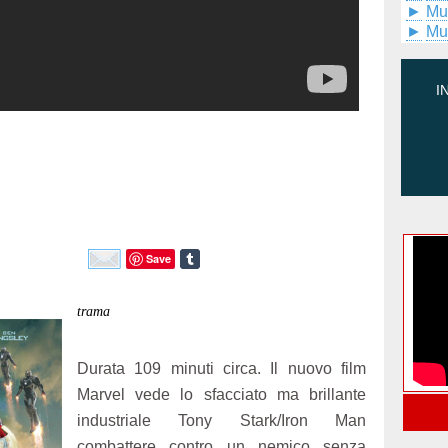
►
Mu
►
Mu
I
Save
trama
Durata 109 minuti circa. Il nuovo film
Marvel vede lo sfacciato ma brillante
industriale Tony Stark/Iron Man
combattere contro un nemico senza