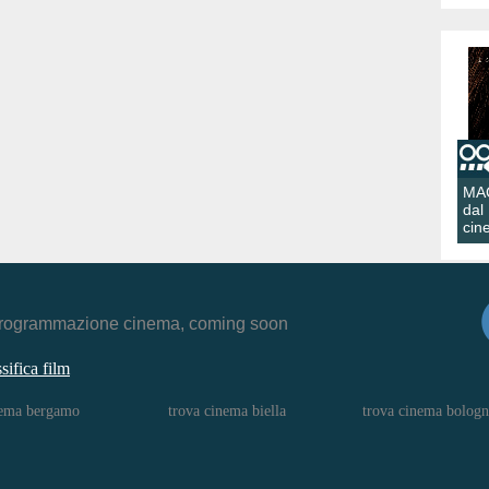
MA
dal
cin
r, programmazione cinema, coming soon
ssifica film
nema bergamo
trova cinema biella
trova cinema bologn