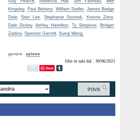
Guy Pearce
,
Rebecca Hall
,
Jon Favreau
,
Ben
Kingsley
,
Paul Bettany
,
William Sadler
,
James Badge
Dale
,
Stan Lee
,
Stephanie Szostak
,
Yvonne Zima
,
Dale Dickey
,
Ashley Hamilton
,
Ty Simpkins
,
Bridger
Zadina
,
Spencer Garrett
,
Xueqi Wang.
genere :
azione
film in sala dal : 30/06/2021
Save
trova