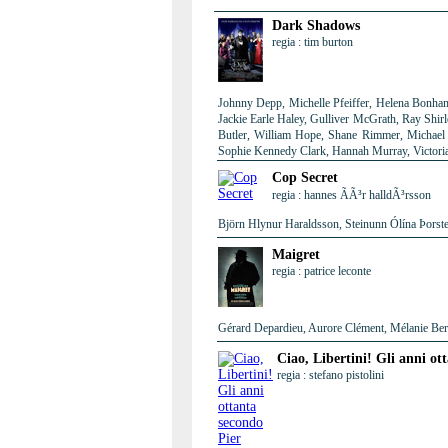
Dark Shadows
regia : tim burton
Johnny Depp, Michelle Pfeiffer, Helena Bonham
Jackie Earle Haley, Gulliver McGrath, Ray Shir
Butler, William Hope, Shane Rimmer, Michael 
Sophie Kennedy Clark, Hannah Murray, Victori
Cop Secret
regia : hannes ÃÃ³r halldÃ³rsson
Björn Hlynur Haraldsson, Steinunn Ólína Þorste
Maigret
regia : patrice leconte
Gérard Depardieu, Aurore Clément, Mélanie Berni
Ciao, Libertini! Gli anni ot
regia : stefano pistolini