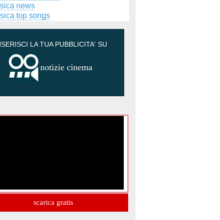
sica news
sica top songs
NSERISCI LA TUA PUBBLICITA' SU
notizie cinema
scarica gratis