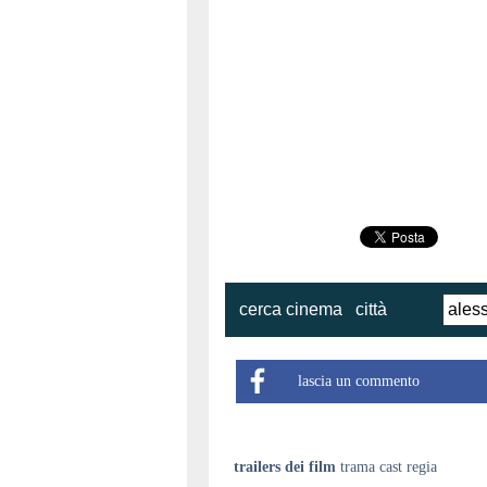
cerca cinema
città
lascia un commento
trailers dei film
trama cast regia