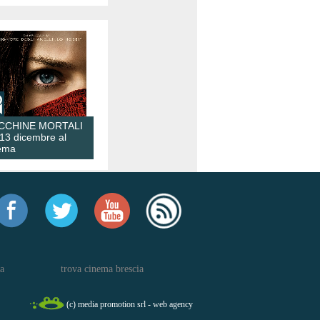
CCHINE MORTALI
 13 dicembre al
ema
a
trova cinema brescia
(c) media promotion srl - web agency