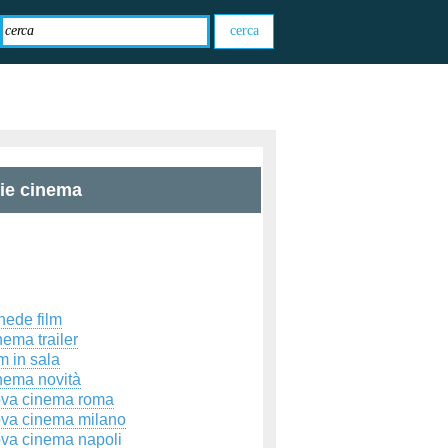
zie cinema
hede film
ema trailer
m in sala
nema novità
ova cinema roma
ova cinema milano
ova cinema napoli