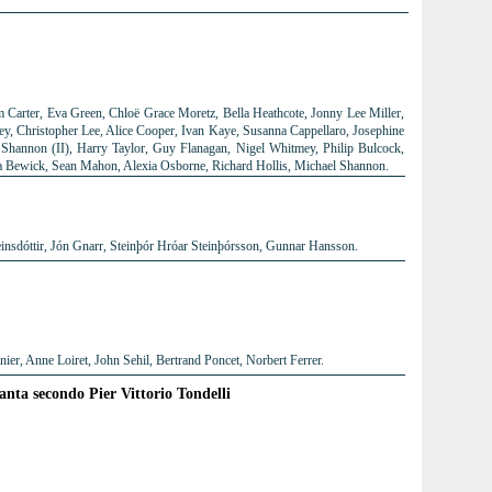
 Carter, Eva Green, Chloë Grace Moretz, Bella Heathcote, Jonny Lee Miller,
ley, Christopher Lee, Alice Cooper, Ivan Kaye, Susanna Cappellaro, Josephine
Shannon (II), Harry Taylor, Guy Flanagan, Nigel Whitmey, Philip Bulcock,
a Bewick, Sean Mahon, Alexia Osborne, Richard Hollis, Michael Shannon.
insdóttir, Jón Gnarr, Steinþór Hróar Steinþórsson, Gunnar Hansson.
er, Anne Loiret, John Sehil, Bertrand Poncet, Norbert Ferrer.
tanta secondo Pier Vittorio Tondelli