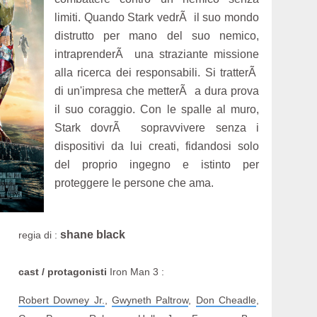
limiti. Quando Stark vedrÃ il suo mondo
distrutto per mano del suo nemico,
intraprenderÃ una straziante missione
alla ricerca dei responsabili. Si tratterÃ
di un'impresa che metterÃ a dura prova
il suo coraggio. Con le spalle al muro,
Stark dovrÃ sopravvivere senza i
dispositivi da lui creati, fidandosi solo
del proprio ingegno e istinto per
proteggere le persone che ama.
shane black
regia di :
cast / protagonisti
Iron Man 3 :
Robert Downey Jr.
,
Gwyneth Paltrow
,
Don Cheadle
,