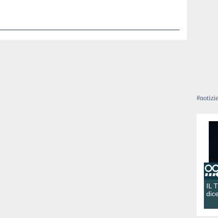
#notizi
IL 
dic