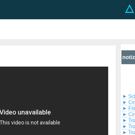
noti
►
Sc
►
Cin
►
Fil
►
Ci
►
Tr
►
Tr
►
Tr