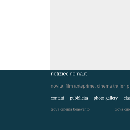
notiziecinema.it
novità, film anteprime, cinema traile
contatti
pubblicita
photo gallery
cla
trova cinema benevento
trova ci