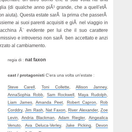
iglia (di qualche anno piÃ¹ grande, che a quell'etÃ
on aiuta). Questa estate sarÃ la prima che passerÃ
ssieme ai suoi parenti acquisiti e giÃ nel viaggio in
acchina Ã¨ evidente per lui che il suo carattere
emissivo e introverso non sarÃ ben accettato e anzi
orzato al cambiamento.
nat faxon
regia di :
cast / protagonisti
C'era una volta un'estate :
Steve Carell
,
Toni Collette
,
Allison Janney
,
AnnaSophia Robb
,
Sam Rockwell
,
Maya Rudolph
,
Liam James
,
Amanda Peet
,
Robert Capron
,
Rob
Corddry
,
Jim Rash
,
Nat Faxon
,
River Alexander
,
Zoe
Levin
,
Andria Blackman
,
Adam Riegler
,
Aingealica
Venuto
,
Ava Deluca-Verley
,
Jake Picking
,
Devon