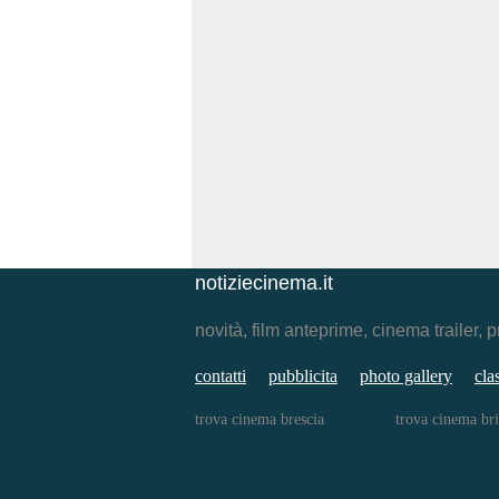
notiziecinema.it
novità, film anteprime, cinema traile
contatti
pubblicita
photo gallery
cla
trova cinema brescia
trova cinema bri