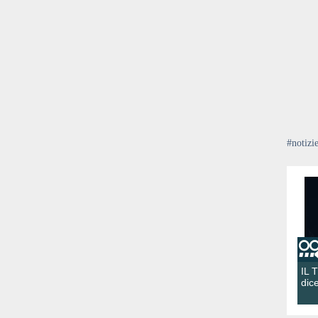
#notizi
IL 
dic