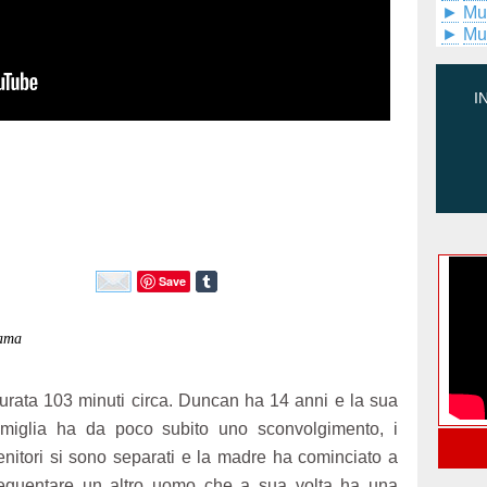
►
Mu
►
Mu
I
Save
rama
urata 103 minuti circa. Duncan ha 14 anni e la sua
amiglia ha da poco subito uno sconvolgimento, i
enitori si sono separati e la madre ha cominciato a
requentare un altro uomo che a sua volta ha una