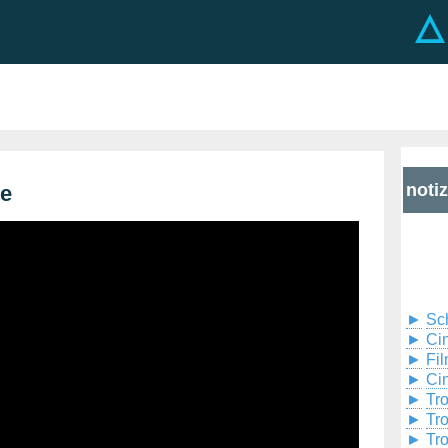
noti
te
►
Sc
►
Cin
►
Fil
►
Ci
►
Tr
►
Tr
►
Tr