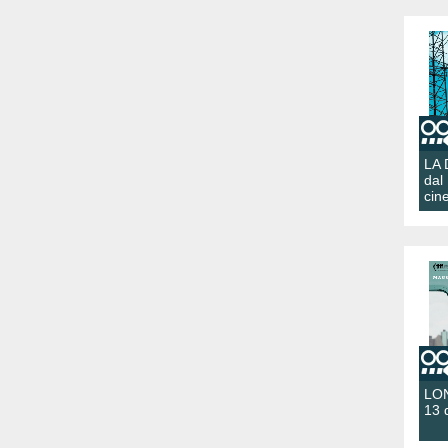
LA
dal
cin
LON
13 