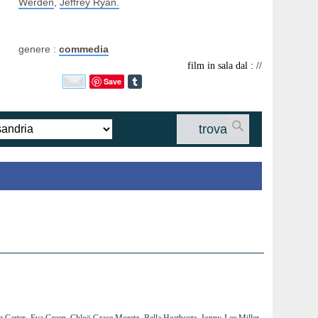
Werden
,
Jeffrey Ryan.
genere :
commedia
film in sala dal : //
Save
trova