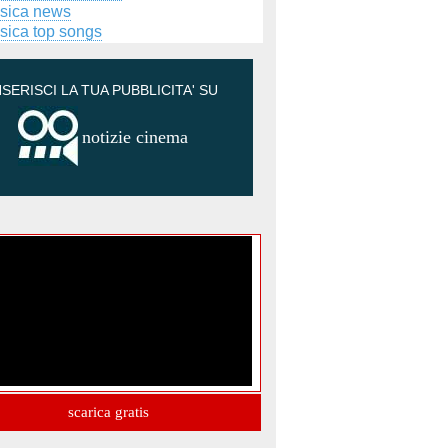
sica news
sica top songs
NSERISCI LA TUA PUBBLICITA' SU
notizie cinema
scarica gratis