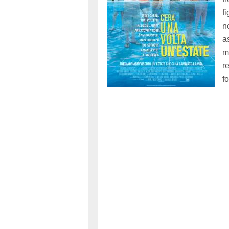
f
n
a
m
r
f