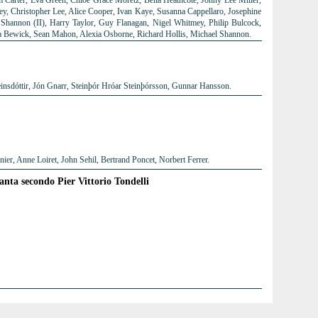
 Carter, Eva Green, Chloë Grace Moretz, Bella Heathcote, Jonny Lee Miller,
ley, Christopher Lee, Alice Cooper, Ivan Kaye, Susanna Cappellaro, Josephine
Shannon (II), Harry Taylor, Guy Flanagan, Nigel Whitmey, Philip Bulcock,
a Bewick, Sean Mahon, Alexia Osborne, Richard Hollis, Michael Shannon.
insdóttir, Jón Gnarr, Steinþór Hróar Steinþórsson, Gunnar Hansson.
er, Anne Loiret, John Sehil, Bertrand Poncet, Norbert Ferrer.
tanta secondo Pier Vittorio Tondelli