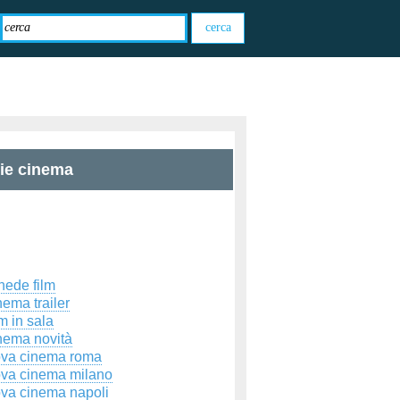
zie cinema
hede film
ema trailer
m in sala
nema novità
ova cinema roma
ova cinema milano
ova cinema napoli