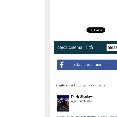
cerca cinema
città
lascia un commento
trailers dei film
trama cast regia
Dark Shadows
regia : tim burton