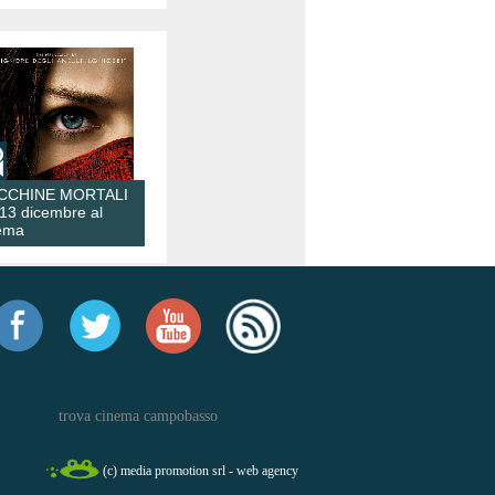
CCHINE MORTALI
 13 dicembre al
ema
trova cinema campobasso
(c) media promotion srl - web agency