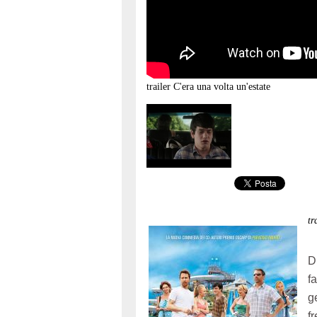
trailer
C'era una volta un'estate
t
D
f
g
f