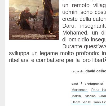
un remoto villag
uomini sono costre
creste della cate
Daru, insegnante
Mohamed, un dis
di omicidio insegu
Durante quest'avv
sviluppa un legame molto profondo: i
ribellarsi e combattere per la loro libert
david oelho
regia di :
cast / protagonisti
Mortensen
,
Reda Ka
Martin
,
Nicolas Gira
Hatim Sadiki
,
Yann G