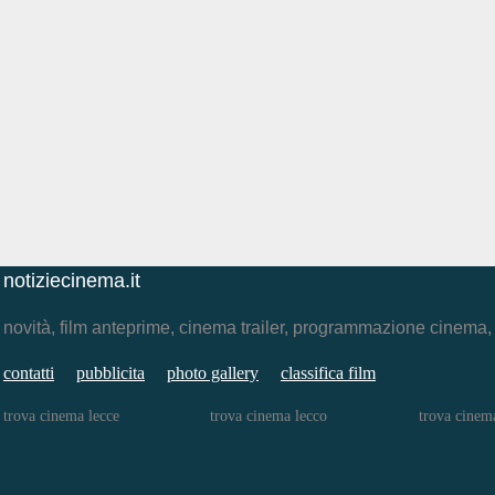
notiziecinema.it
novità, film anteprime, cinema trailer, programmazione cinema
contatti
pubblicita
photo gallery
classifica film
trova cinema lecce
trova cinema lecco
trova cinem