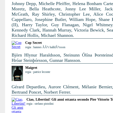
Johnny Depp, Michelle Pfeiffer, Helena Bonham Carte
Moretz, Bella Heathcote, Jonny Lee Miller, Jack
McGrath, Ray Shirley, Christopher Lee, Alice Co
Cappellaro, Josephine Butler, William Hope, Shane
(II), Harry Taylor, Guy Flanagan, Nigel Whitmey
Kennedy Clark, Hannah Murray, Victoria Bewick, Se
Richard Hollis, Michael Shannon.
Cop Secret
regia : hannes ÃÃ³r halldÃ³rsson
Björn Hlynur Haraldsson, Steinunn Ólína Þorsteinsdó
Hróar Steinþórsson, Gunnar Hansson.
Maigret
regia : patrice leconte
Gérard Depardieu, Aurore Clément, Mélanie Bernier,
Bertrand Poncet, Norbert Ferrer.
Ciao, Libertini! Gli anni ottanta secondo Pier Vittorio T
regia : stefano pistolini