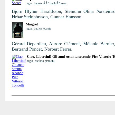
regia : hannes ÃÃ³r halldÃ³rsson
Björn Hlynur Haraldsson, Steinunn Ólína Þorsteinsdó
Hróar Steinþórsson, Gunnar Hansson.
Maigret
regia : patrice leconte
Gérard Depardieu, Aurore Clément, Mélanie Bernier,
Bertrand Poncet, Norbert Ferrer.
Ciao, Libertini! Gli anni ottanta secondo Pier Vittorio T
regia : stefano pistolini