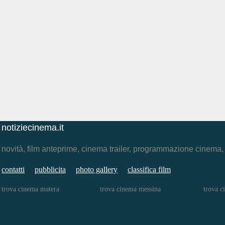
notiziecinema.it
novità, film anteprime, cinema trailer, programmazione cinema
contatti
pubblicita
photo gallery
classifica film
trova cinema matera
trova cinema messina
trova c