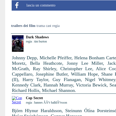
lascia un commento
trailers dei film
trama cast regia
Dark Shadows
regia : tim burton
Johnny Depp, Michelle Pfeiffer, Helena Bonham Carte
Moretz, Bella Heathcote, Jonny Lee Miller, Jack
McGrath, Ray Shirley, Christopher Lee, Alice Co
Cappellaro, Josephine Butler, William Hope, Shane
(II), Harry Taylor, Guy Flanagan, Nigel Whitmey
Kennedy Clark, Hannah Murray, Victoria Bewick, Se
Richard Hollis, Michael Shannon.
Cop Secret
regia : hannes ÃÃ³r halldÃ³rsson
Björn Hlynur Haraldsson, Steinunn Ólína Þorsteinsdó