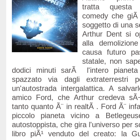
tratta questa 
comedy che giÃ 
soggetto di una s
Arthur Dent si 
alla demolizion
causa futuro pa
statale, non sap
dodici minuti sarÃ l'intero pianet
spazzato via dagli extraterrestri
un'autostrada intergalattica. A salvar
amico Ford, che Arthur credeva sÃ
tanto quanto Ã¨ in realtÃ . Ford Ã¨ infa
piccolo pianeta vicino a Betlegeus
autostoppista, che gira l'universo per sc
libro piÃ¹ venduto del creato: la G