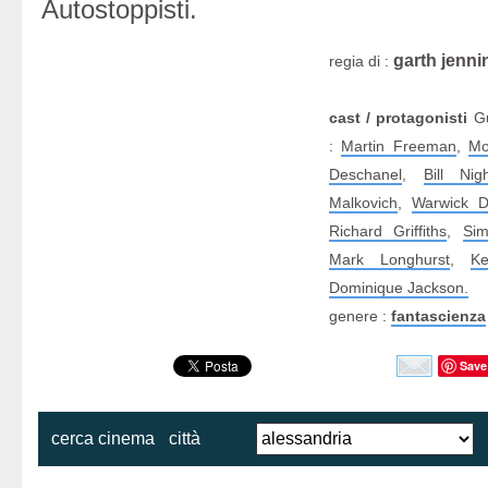
Autostoppisti.
garth jenni
regia di :
cast / protagonisti
Gu
:
Martin Freeman
,
Mo
Deschanel
,
Bill Nig
Malkovich
,
Warwick D
Richard Griffiths
,
Si
Mark Longhurst
,
Ke
Dominique Jackson.
genere :
fantascienza
Save
cerca cinema
città