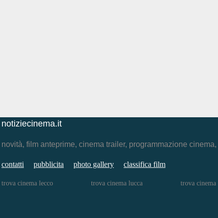
notiziecinema.it
novità, film anteprime, cinema trailer, programmazione cinema
contatti
pubblicita
photo gallery
classifica film
trova cinema lecco
trova cinema lucca
trova cinema