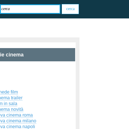
zie cinema
hede film
ema trailer
m in sala
nema novità
ova cinema roma
ova cinema milano
ova cinema napoli