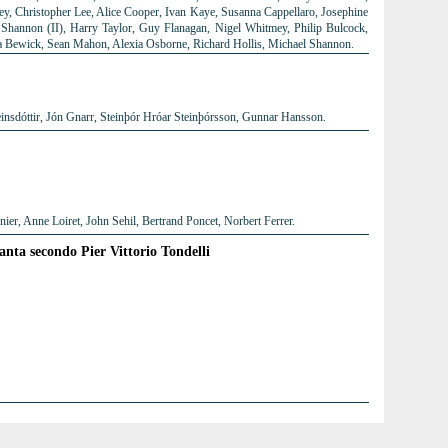
ley, Christopher Lee, Alice Cooper, Ivan Kaye, Susanna Cappellaro, Josephine
Shannon (II), Harry Taylor, Guy Flanagan, Nigel Whitmey, Philip Bulcock,
a Bewick, Sean Mahon, Alexia Osborne, Richard Hollis, Michael Shannon.
insdóttir, Jón Gnarr, Steinþór Hróar Steinþórsson, Gunnar Hansson.
er, Anne Loiret, John Sehil, Bertrand Poncet, Norbert Ferrer.
tanta secondo Pier Vittorio Tondelli