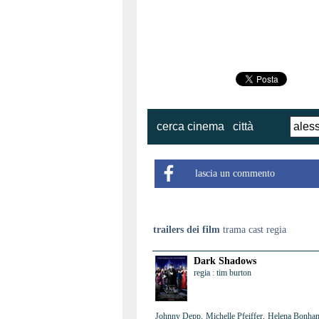
cerca cinema
città
lascia un commento
trailers dei film
trama cast regia
Dark Shadows
regia : tim burton
Johnny Depp, Michelle Pfeiffer, Helena Bonham