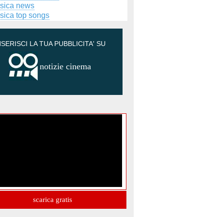
sica news
sica top songs
NSERISCI LA TUA PUBBLICITA' SU
notizie cinema
scarica gratis