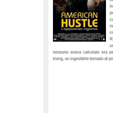
I
p
c
n
c
R
u
nessuno aveva calcolato era pe
Irving, un ingestibile tornado di p