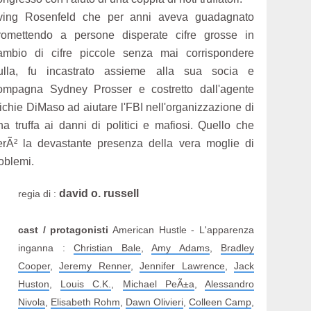
rving Rosenfeld che per anni aveva guadagnato
romettendo a persone disperate cifre grosse in
ambio di cifre piccole senza mai corrispondere
ulla, fu incastrato assieme alla sua socia e
ompagna Sydney Prosser e costretto dall'agente
ichie DiMaso ad aiutare l'FBI nell'organizzazione di
na truffa ai danni di politici e mafiosi. Quello che
rÃ² la devastante presenza della vera moglie di
roblemi.
david o. russell
regia di :
cast / protagonisti
American Hustle - L'apparenza
inganna :
Christian Bale
,
Amy Adams
,
Bradley
Cooper
,
Jeremy Renner
,
Jennifer Lawrence
,
Jack
Huston
,
Louis C.K.
,
Michael PeÃ±a
,
Alessandro
Nivola
,
Elisabeth Rohm
,
Dawn Olivieri
,
Colleen Camp
,