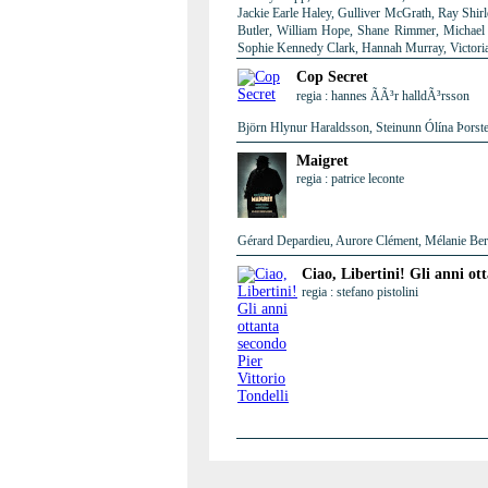
Jackie Earle Haley, Gulliver McGrath, Ray Shir
Butler, William Hope, Shane Rimmer, Michael 
Sophie Kennedy Clark, Hannah Murray, Victori
Cop Secret
regia : hannes ÃÃ³r halldÃ³rsson
Björn Hlynur Haraldsson, Steinunn Ólína Þorste
Maigret
regia : patrice leconte
Gérard Depardieu, Aurore Clément, Mélanie Berni
Ciao, Libertini! Gli anni ot
regia : stefano pistolini