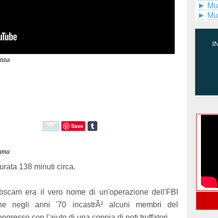
►
Mu
►
Mu
I
anna
Save
rama
urata 138 minuti circa.
bscam era il vero nome di un'operazione dell'FBI
he negli anni '70 incastrÃ² alcuni membri del
ongresso con l'aiuto di una coppia di noti truffatori.