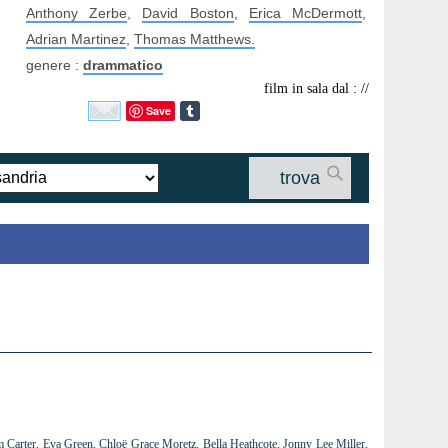
Anthony Zerbe
,
David Boston
,
Erica McDermott
,
Adrian Martinez
,
Thomas Matthews.
genere :
drammatico
film in sala dal : //
Save
trova
 Carter, Eva Green, Chloë Grace Moretz, Bella Heathcote, Jonny Lee Miller,