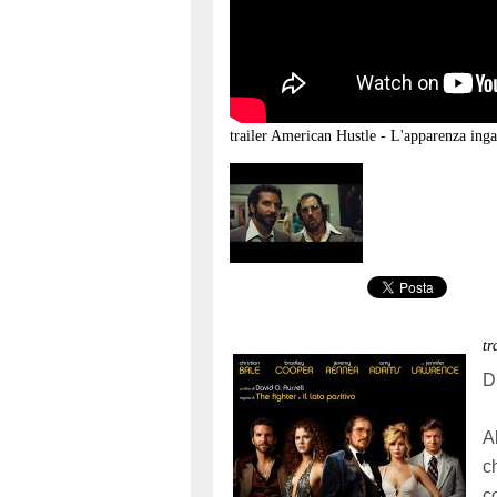
trailer
American Hustle - L'apparenza ing
t
D
A
c
c