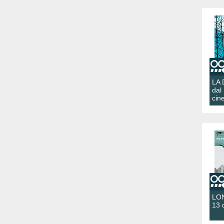
LA
dal
cin
LON
13 