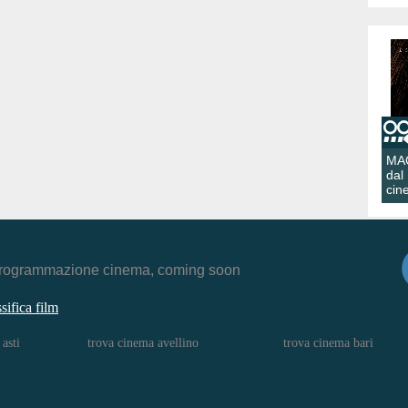
MA
dal
cin
r, programmazione cinema, coming soon
ssifica film
asti
trova cinema avellino
trova cinema bari