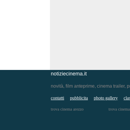
notiziecinema.it
novità, film anteprime, cinema traile
contatti
pubblicita
photo gallery
cla
trova cinema arezzo
trova cinema 