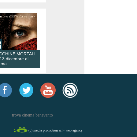
CCHINE MORTALI
 13 dicembre al
ema
trova cinema benevento
(c) media promotion srl - web agency