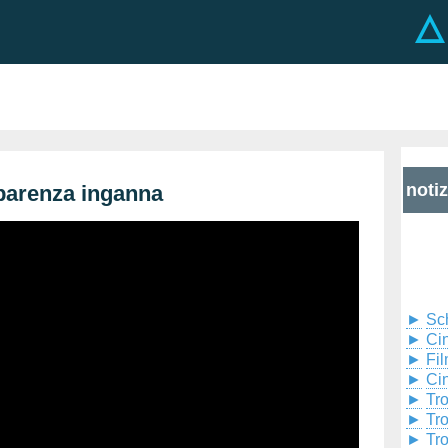
noti
parenza inganna
►
Sc
►
Cin
►
Fil
►
Ci
►
Tr
►
Tr
►
Tr