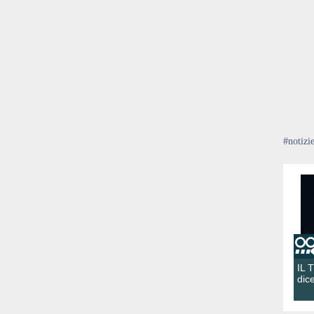
#notizi
IL 
dic