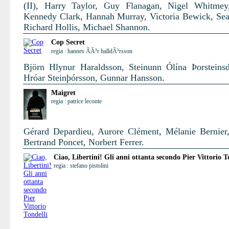
(II), Harry Taylor, Guy Flanagan, Nigel Whitmey
Kennedy Clark, Hannah Murray, Victoria Bewick, Se
Richard Hollis, Michael Shannon.
Cop Secret
regia : hannes ÃÃ³r halldÃ³rsson
Björn Hlynur Haraldsson, Steinunn Ólína Þorsteinsdó
Hróar Steinþórsson, Gunnar Hansson.
Maigret
regia : patrice leconte
Gérard Depardieu, Aurore Clément, Mélanie Bernier,
Bertrand Poncet, Norbert Ferrer.
Ciao, Libertini! Gli anni ottanta secondo Pier Vittorio T
regia : stefano pistolini