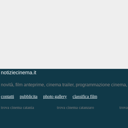
notiziecinema.it
novità, film anteprime, cinema trailer, programmazione cinema
contatti
pubblicita
photo gallery
classifica film
trova cinema catania
trova cinema catanzaro
trova