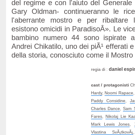
del regime e con l'aiuto del Generale 
Gary Oldman- continueranno le ric
l'aberrante mostro e per ribaltare
esistono omicidi in ParadisoÂ». Le vicen
bambino numero 44 sono ispirate all
Andrei Chikatilo, uno dei piÃ¹ efferati e pr
della storia, conosciuto come il Mostro
daniel esp
regia di :
cast / protagonisti
Chi
Hardy
,
Noomi Rapace
Paddy Considine
,
Ja
Charles Dance
,
Sam S
Fares
,
Nikolaj Lie Ka
Mark Lewis Jones
,
Vlastina SvÃ¡tkovÃ¡