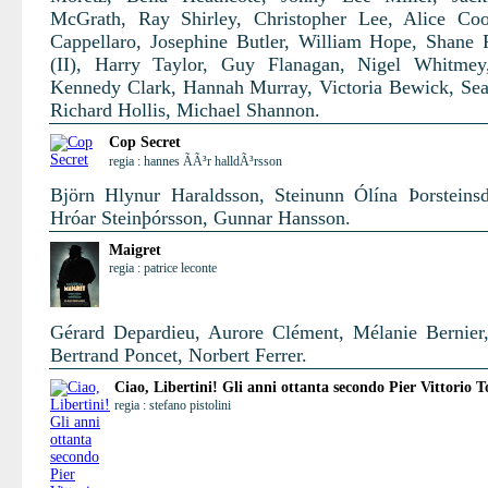
McGrath, Ray Shirley, Christopher Lee, Alice Co
Cappellaro, Josephine Butler, William Hope, Shane
(II), Harry Taylor, Guy Flanagan, Nigel Whitmey
Kennedy Clark, Hannah Murray, Victoria Bewick, Se
Richard Hollis, Michael Shannon.
Cop Secret
regia : hannes ÃÃ³r halldÃ³rsson
Björn Hlynur Haraldsson, Steinunn Ólína Þorsteinsdó
Hróar Steinþórsson, Gunnar Hansson.
Maigret
regia : patrice leconte
Gérard Depardieu, Aurore Clément, Mélanie Bernier,
Bertrand Poncet, Norbert Ferrer.
Ciao, Libertini! Gli anni ottanta secondo Pier Vittorio T
regia : stefano pistolini