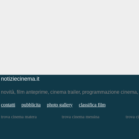
notiziecinema.it
novità, film anteprime, cinema trailer, programmazione cinema
contatti
pubblicita
photo gallery
classifica film
trova cinema matera
trova cinema messina
trova c