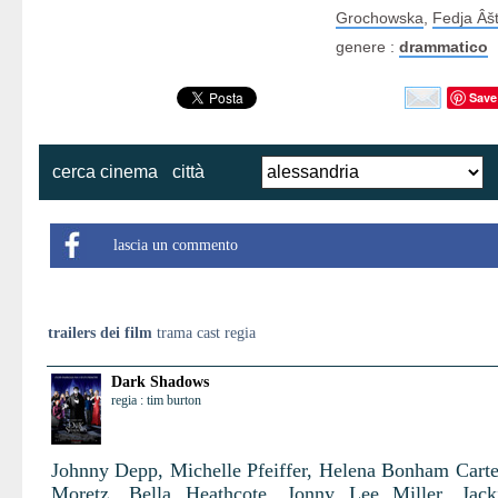
Grochowska
,
Fedja Âš
genere :
drammatico
Save
cerca cinema
città
lascia un commento
trailers dei film
trama cast regia
Dark Shadows
regia : tim burton
Johnny Depp, Michelle Pfeiffer, Helena Bonham Carte
Moretz, Bella Heathcote, Jonny Lee Miller, Jack