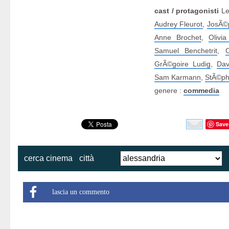
cast / protagonisti
Le
Audrey Fleurot
,
JosÃ©
Anne Brochet
,
Olivi
Samuel Benchetrit
,
C
GrÃ©goire Ludig
,
Dav
Sam Karmann
,
StÃ©ph
genere :
commedia
Save
cerca cinema
città
lascia un commento