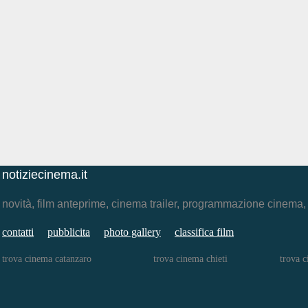
notiziecinema.it
novità, film anteprime, cinema trailer, programmazione cinema
contatti
pubblicita
photo gallery
classifica film
trova cinema catanzaro
trova cinema chieti
trova 