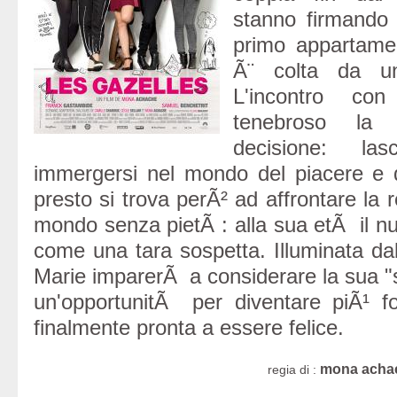
stanno firmando l
primo appartame
Ã¨ colta da un
L'incontro c
tenebroso la
decisione: la
immergersi nel mondo del piacere e d
presto si trova perÃ² ad affrontare la
mondo senza pietÃ : alla sua etÃ il nu
come una tara sospetta. Illuminata dal
Marie imparerÃ a considerare la sua "
un'opportunitÃ per diventare piÃ¹ fo
finalmente pronta a essere felice.
mona acha
regia di :