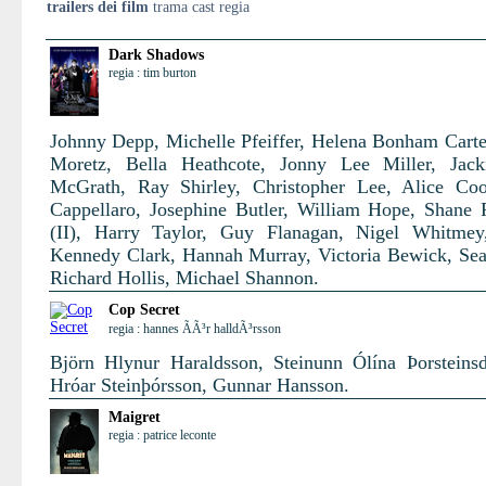
trailers dei film
trama cast regia
Dark Shadows
regia : tim burton
Johnny Depp, Michelle Pfeiffer, Helena Bonham Carte
Moretz, Bella Heathcote, Jonny Lee Miller, Jack
McGrath, Ray Shirley, Christopher Lee, Alice Co
Cappellaro, Josephine Butler, William Hope, Shane
(II), Harry Taylor, Guy Flanagan, Nigel Whitmey
Kennedy Clark, Hannah Murray, Victoria Bewick, Se
Richard Hollis, Michael Shannon.
Cop Secret
regia : hannes ÃÃ³r halldÃ³rsson
Björn Hlynur Haraldsson, Steinunn Ólína Þorsteinsdó
Hróar Steinþórsson, Gunnar Hansson.
Maigret
regia : patrice leconte