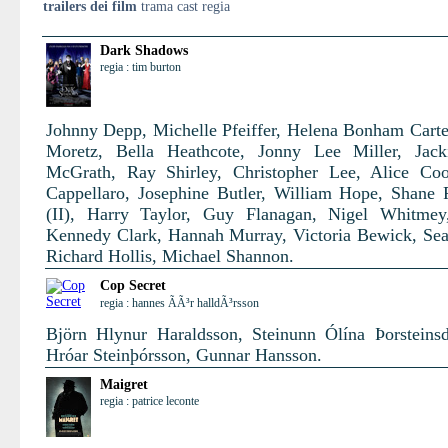
trailers dei film
trama cast regia
Dark Shadows
regia : tim burton
Johnny Depp, Michelle Pfeiffer, Helena Bonham Carte
Moretz, Bella Heathcote, Jonny Lee Miller, Jack
McGrath, Ray Shirley, Christopher Lee, Alice Co
Cappellaro, Josephine Butler, William Hope, Shane
(II), Harry Taylor, Guy Flanagan, Nigel Whitmey
Kennedy Clark, Hannah Murray, Victoria Bewick, Se
Richard Hollis, Michael Shannon.
Cop Secret
regia : hannes ÃÃ³r halldÃ³rsson
Björn Hlynur Haraldsson, Steinunn Ólína Þorsteinsdó
Hróar Steinþórsson, Gunnar Hansson.
Maigret
regia : patrice leconte