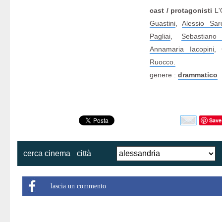
cast / protagonisti
L'
Guastini
,
Alessio Sard
Pagliai
,
Sebastiano
Annamaria Iacopini
,
Ruocco.
genere :
drammatico
Save
cerca cinema
città
lascia un commento