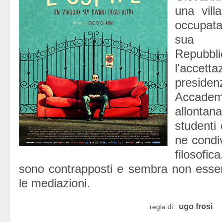
una vill
occupat
sua a
Repubb
l'acce
preside
Accadem
allontana
studenti
ne condi
filosofic
sono contrapposti e sembra non esser
le mediazioni.
ugo frosi
regia di :