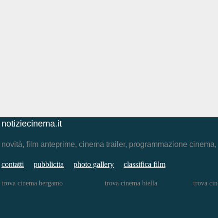
notiziecinema.it
novità, film anteprime, cinema trailer, programmazione cinema
contatti
pubblicita
photo gallery
classifica film
trova cinema bergamo
trova cinema biella
trova ci