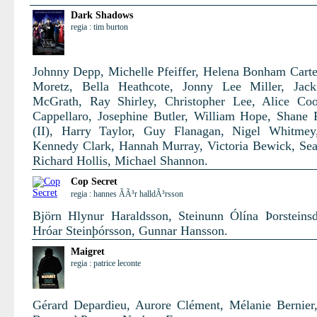
Dark Shadows
regia : tim burton
Johnny Depp, Michelle Pfeiffer, Helena Bonham Carte
Moretz, Bella Heathcote, Jonny Lee Miller, Jack
McGrath, Ray Shirley, Christopher Lee, Alice Co
Cappellaro, Josephine Butler, William Hope, Shane
(II), Harry Taylor, Guy Flanagan, Nigel Whitmey
Kennedy Clark, Hannah Murray, Victoria Bewick, Se
Richard Hollis, Michael Shannon.
Cop Secret
regia : hannes ÃÃ³r halldÃ³rsson
Björn Hlynur Haraldsson, Steinunn Ólína Þorsteinsdó
Hróar Steinþórsson, Gunnar Hansson.
Maigret
regia : patrice leconte
Gérard Depardieu, Aurore Clément, Mélanie Bernier,