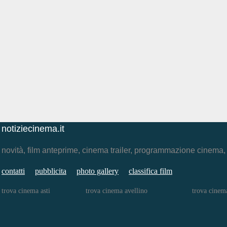
notiziecinema.it
novità, film anteprime, cinema trailer, programmazione cinema
contatti
pubblicita
photo gallery
classifica film
trova cinema asti
trova cinema avellino
trova cinem