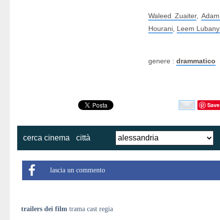
Waleed Zuaiter
,
Adam
Hourani
,
Leem Lubany
genere :
drammatico
Save
cerca cinema
città
lascia un commento
trailers dei film
trama cast regia