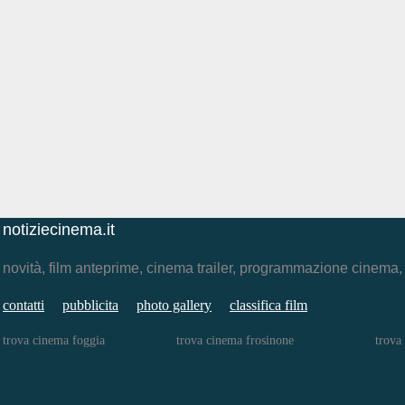
notiziecinema.it
novità, film anteprime, cinema trailer, programmazione cinema
contatti
pubblicita
photo gallery
classifica film
trova cinema foggia
trova cinema frosinone
trova