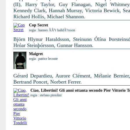
(II), Harry Taylor, Guy Flanagan, Nigel Whitmey
Kennedy Clark, Hannah Murray, Victoria Bewick, Se
Richard Hollis, Michael Shannon.
Cop Secret
regia : hannes ÃÃ³r halldÃ³rsson
Björn Hlynur Haraldsson, Steinunn Ólína Þorsteinsdó
Hróar Steinþórsson, Gunnar Hansson.
Maigret
regia : patrice leconte
Gérard Depardieu, Aurore Clément, Mélanie Bernier,
Bertrand Poncet, Norbert Ferrer.
Ciao, Libertini! Gli anni ottanta secondo Pier Vittorio T
regia : stefano pistolini