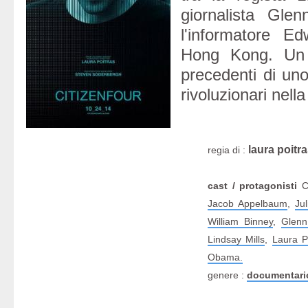
giornalista Gle
l'informatore 
Hong Kong. Un 
precedenti di un
rivoluzionari nella
laura poitr
regia di :
cast / protagonisti
Ci
Jacob Appelbaum
,
Ju
William Binney
,
Glenn
Lindsay Mills
,
Laura P
Obama.
genere :
documentari