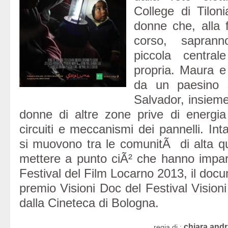
College di Tiloni
donne che, alla f
corso, saprann
piccola centra
propria. Maura e
da un paesino 
Salvador, insieme
donne di altre zone prive di energia 
circuiti e meccanismi dei pannelli. In
si muovono tra le comunitÃ di alta q
mettere a punto ciÃ² che hanno impar
Festival del Film Locarno 2013, il docum
premio Visioni Doc del Festival Vision
dalla Cineteca di Bologna.
chiara andr
regia di :