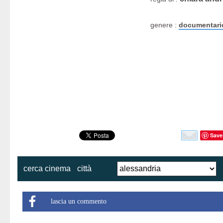
genere :
documentari
Save
cerca cinema
città
lascia un commento