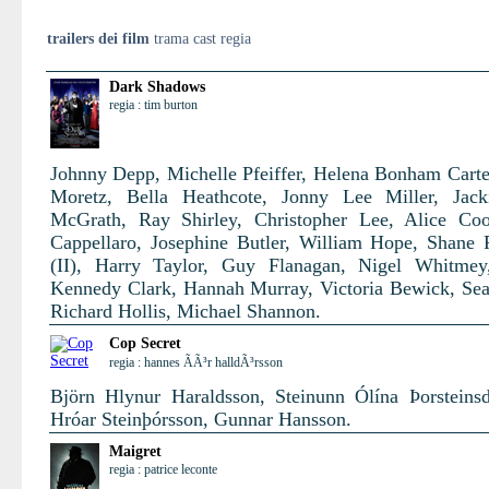
trailers dei film
trama cast regia
Dark Shadows
regia : tim burton
Johnny Depp, Michelle Pfeiffer, Helena Bonham Carte
Moretz, Bella Heathcote, Jonny Lee Miller, Jack
McGrath, Ray Shirley, Christopher Lee, Alice Co
Cappellaro, Josephine Butler, William Hope, Shane
(II), Harry Taylor, Guy Flanagan, Nigel Whitmey
Kennedy Clark, Hannah Murray, Victoria Bewick, Se
Richard Hollis, Michael Shannon.
Cop Secret
regia : hannes ÃÃ³r halldÃ³rsson
Björn Hlynur Haraldsson, Steinunn Ólína Þorsteinsdó
Hróar Steinþórsson, Gunnar Hansson.
Maigret
regia : patrice leconte