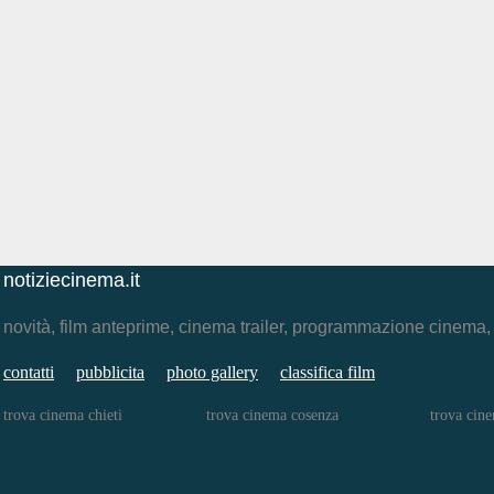
notiziecinema.it
novità, film anteprime, cinema trailer, programmazione cinema
contatti
pubblicita
photo gallery
classifica film
trova cinema chieti
trova cinema cosenza
trova cine