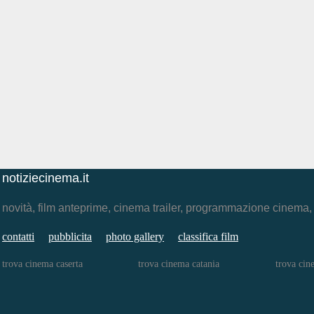
notiziecinema.it
novità, film anteprime, cinema trailer, programmazione cinema
contatti
pubblicita
photo gallery
classifica film
trova cinema caserta
trova cinema catania
trova cin