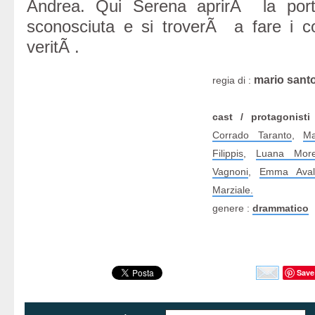
Andrea. Qui Serena aprirÃ la por
sconosciuta e si troverÃ a fare i c
veritÃ .
mario sant
regia di :
cast / protagonisti
Corrado Taranto
,
Ma
Filippis
,
Luana Morel
Vagnoni
,
Emma Aval
Marziale.
genere :
drammatico
Save