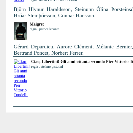
regia : hannes ÃÃ³r halldÃ³rsson
Björn Hlynur Haraldsson, Steinunn Ólína Þorsteinsdó
Hróar Steinþórsson, Gunnar Hansson.
Maigret
regia : patrice leconte
Gérard Depardieu, Aurore Clément, Mélanie Bernier,
Bertrand Poncet, Norbert Ferrer.
Ciao, Libertini! Gli anni ottanta secondo Pier Vittorio T
regia : stefano pistolini