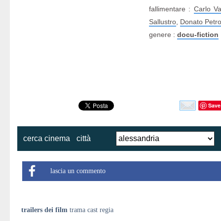
fallimentare :
Carlo Val
Sallustro
,
Donato Petros
genere :
docu-fiction
Save
cerca cinema
città
lascia un commento
trailers dei film
trama cast regia