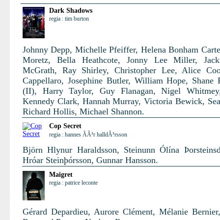
Dark Shadows
regia : tim burton
Johnny Depp, Michelle Pfeiffer, Helena Bonham Carte
Moretz, Bella Heathcote, Jonny Lee Miller, Jack
McGrath, Ray Shirley, Christopher Lee, Alice Co
Cappellaro, Josephine Butler, William Hope, Shane
(II), Harry Taylor, Guy Flanagan, Nigel Whitmey
Kennedy Clark, Hannah Murray, Victoria Bewick, Se
Richard Hollis, Michael Shannon.
Cop Secret
regia : hannes ÃÃ³r halldÃ³rsson
Björn Hlynur Haraldsson, Steinunn Ólína Þorsteinsdó
Hróar Steinþórsson, Gunnar Hansson.
Maigret
regia : patrice leconte
Gérard Depardieu, Aurore Clément, Mélanie Bernier,