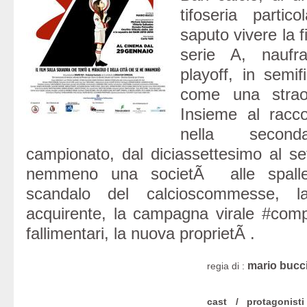
tifoseria partic
saputo vivere la f
serie A, naufra
playoff, in semif
come una straord
Insieme al racco
nella secon
campionato, dal diciassettesimo al s
nemmeno una societÃ alle spalle
scandalo del calcioscommesse, l
acquirente, la campagna virale #compr
fallimentari, la nuova proprietÃ .
mario bucc
regia di :
cast / protagonisti