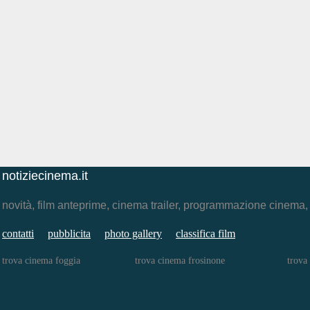
notiziecinema.it
novità, film anteprime, cinema trailer, programmazione cinema
contatti
pubblicita
photo gallery
classifica film
trova cinema foggia
trova cinema frosinone
trova