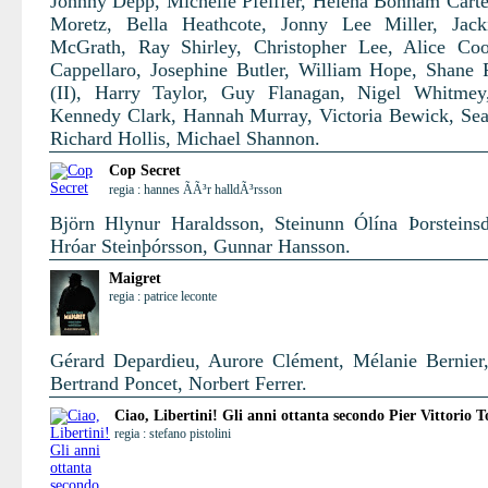
Johnny Depp, Michelle Pfeiffer, Helena Bonham Carte
Moretz, Bella Heathcote, Jonny Lee Miller, Jack
McGrath, Ray Shirley, Christopher Lee, Alice Co
Cappellaro, Josephine Butler, William Hope, Shane
(II), Harry Taylor, Guy Flanagan, Nigel Whitmey
Kennedy Clark, Hannah Murray, Victoria Bewick, Se
Richard Hollis, Michael Shannon.
Cop Secret
regia : hannes ÃÃ³r halldÃ³rsson
Björn Hlynur Haraldsson, Steinunn Ólína Þorsteinsdó
Hróar Steinþórsson, Gunnar Hansson.
Maigret
regia : patrice leconte
Gérard Depardieu, Aurore Clément, Mélanie Bernier,
Bertrand Poncet, Norbert Ferrer.
Ciao, Libertini! Gli anni ottanta secondo Pier Vittorio T
regia : stefano pistolini