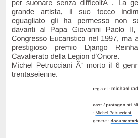
per suonare senza difficoltÃ . La g
grande artista, il suo tocco indi
eguagliato gli ha permesso non sol
davanti al Papa Giovanni Paolo II,
Congresso Eucaristico nel 1997, ma an
prestigioso premio Django Reinh
Cavalierato della Legion d'Onore.
Michel Petrucciani Ã¨ morto il 6 ge
trentaseienne.
michael ra
regia di :
cast / protagonisti
Mi
:
Michel Petrucciani.
genere :
documentari