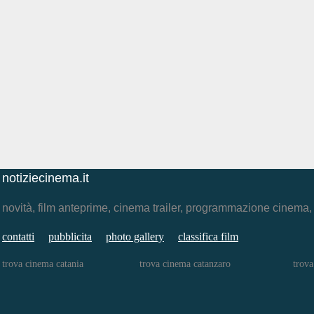
notiziecinema.it
novità, film anteprime, cinema trailer, programmazione cinema
contatti
pubblicita
photo gallery
classifica film
trova cinema catania
trova cinema catanzaro
trova