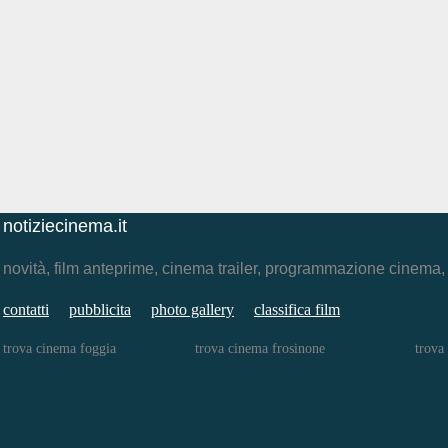
notiziecinema.it
novità, film anteprime, cinema trailer, programmazione cinema
contatti
pubblicita
photo gallery
classifica film
trova cinema foggia
trova cinema frosinone
trova