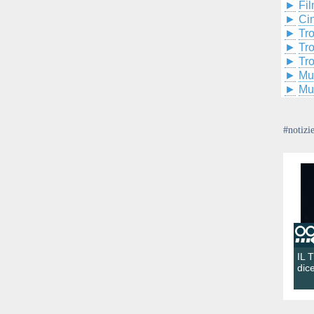
►
Fil
►
Ci
►
Tr
►
Tr
►
Tr
►
Mu
►
Mu
#notizi
IL 
dic