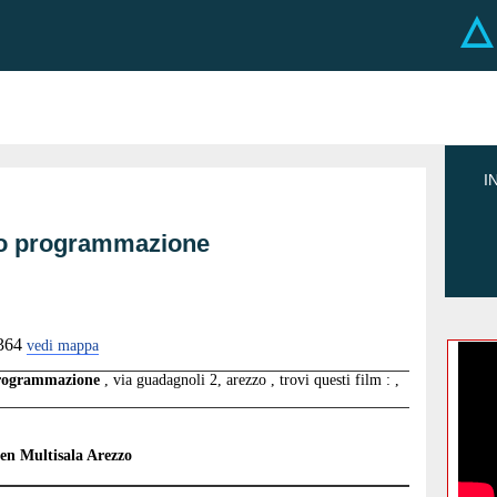
I
zzo programmazione
364
vedi mappa
 programmazione
, via guadagnoli 2, arezzo , trovi questi film : ,
n Multisala Arezzo