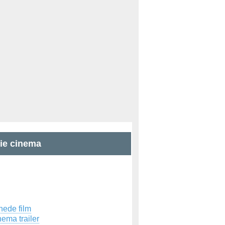
zie cinema
hede film
ema trailer