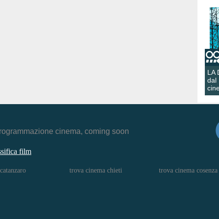
LA
dal
cin
r, programmazione cinema, coming soon
ssifica film
catanzaro
trova cinema chieti
trova cinema cosenza