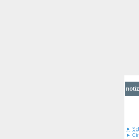
noti
►
Sc
►
Cin