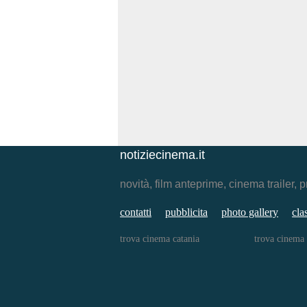
notiziecinema.it
novità, film anteprime, cinema traile
contatti
pubblicita
photo gallery
cla
trova cinema catania
trova cinema 