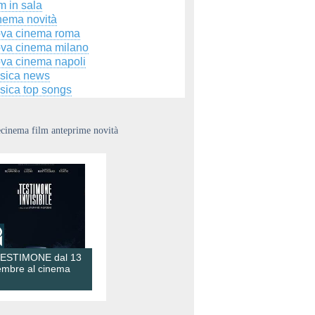
m in sala
nema novità
ova cinema roma
ova cinema milano
ova cinema napoli
sica news
sica top songs
ecinema film anteprime novità
TESTIMONE dal 13
embre al cinema