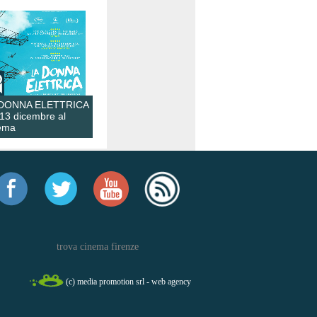
 DONNA ELETTRICA
 13 dicembre al
ema
trova cinema firenze
(c) media promotion srl - web agency