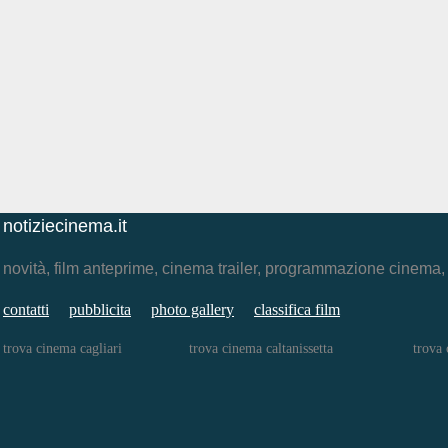
notiziecinema.it
novità, film anteprime, cinema trailer, programmazione cinema
contatti
pubblicita
photo gallery
classifica film
trova cinema cagliari
trova cinema caltanissetta
trova