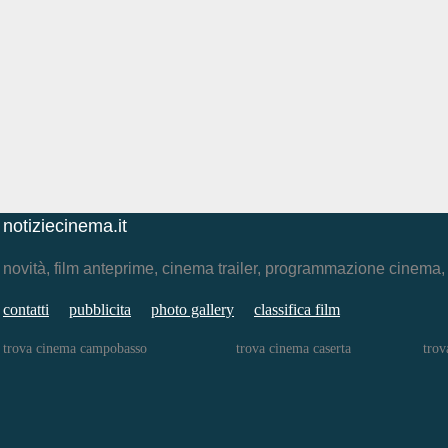
notiziecinema.it
novità, film anteprime, cinema trailer, programmazione cinema
contatti
pubblicita
photo gallery
classifica film
trova cinema campobasso
trova cinema caserta
trov