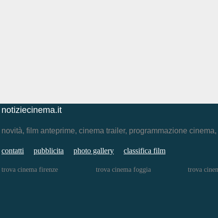
notiziecinema.it
novità, film anteprime, cinema trailer, programmazione cinema
contatti
pubblicita
photo gallery
classifica film
trova cinema firenze
trova cinema foggia
trova cine