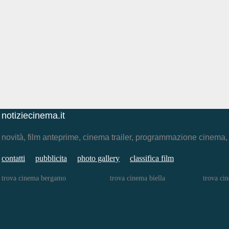
notiziecinema.it
novità, film anteprime, cinema trailer, programmazione cinema
contatti
pubblicita
photo gallery
classifica film
trova cinema bergamo
trova cinema biella
trova ci