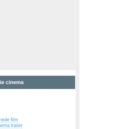
zie cinema
hede film
ema trailer