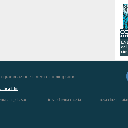
LA
dal
cin
r, programmazione cinema, coming soon
ssifica film
nema campobasso
trova cinema caserta
trova cinema cata