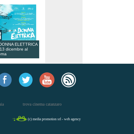
 DONNA ELETTRICA
 13 dicembre al
ema
nia
trova cinema catanzaro
(c) media promotion srl - web agency