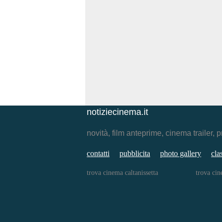
notiziecinema.it
novità, film anteprime, cinema traile
contatti
pubblicita
photo gallery
cla
trova cinema caltanissetta
trova ci