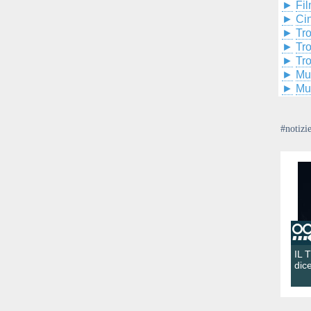
►
Fil
►
Ci
►
Tr
►
Tr
►
Tr
►
Mu
►
Mu
#notizi
IL 
dic