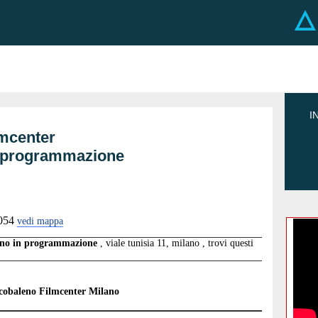
I
mcenter
no programmazione
054
vedi mappa
lano in programmazione
, viale tunisia 11, milano , trovi questi
obaleno Filmcenter Milano