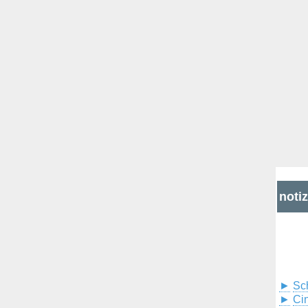
noti
►
Sc
►
Cin