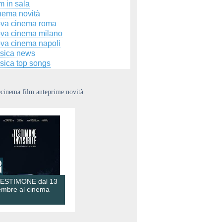
m in sala
nema novità
ova cinema roma
ova cinema milano
ova cinema napoli
sica news
sica top songs
ecinema film anteprime novità
TESTIMONE dal 13
embre al cinema