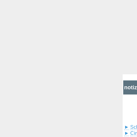
noti
►
Sc
►
Cin