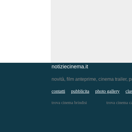
notiziecinema.it
novità, film anteprime, cinema traile
contatti
pubblicita
photo gallery
cla
trova cinema brindisi
trova cinema ca