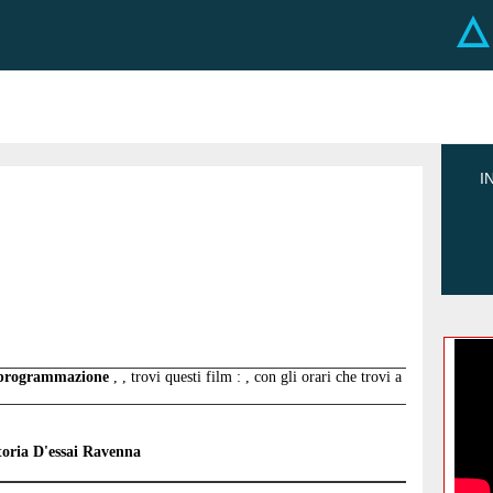
I
n programmazione
, , trovi questi film : , con gli orari che trovi a
oria D'essai Ravenna