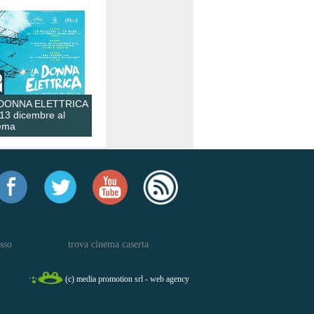
 DONNA ELETTRICA
 13 dicembre al
ema
sso
trova cinema caserta
(c) media promotion srl - web agency