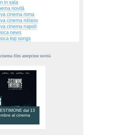
m in sala
nema novità
ova cinema roma
ova cinema milano
ova cinema napoli
sica news
sica top songs
ecinema film anteprime novità
TESTIMONE dal 13
embre al cinema