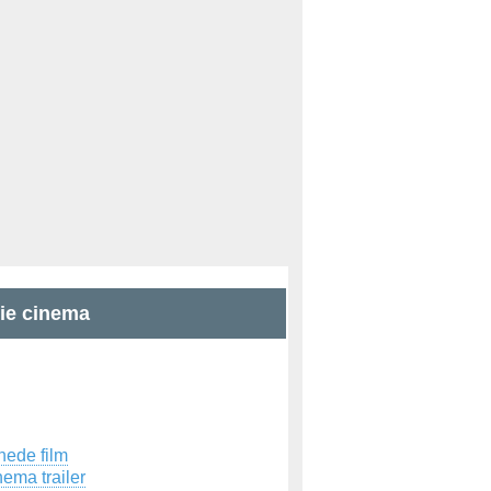
zie cinema
hede film
ema trailer