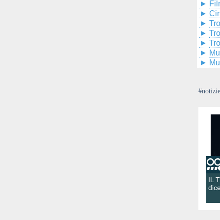
►
Fil
►
Ci
►
Tr
►
Tr
►
Tr
►
Mu
►
Mu
#notizi
IL 
dic