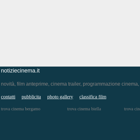
notiziecinema.it
novità, film anteprime, cinema trailer, programmazione cinema
contatti
pubblicita
photo gallery
classifica film
trova cinema bergamo
trova cinema biella
trova ci