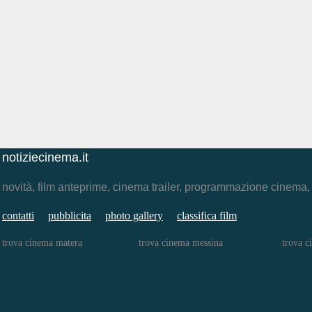
notiziecinema.it
novità, film anteprime, cinema trailer, programmazione cinema
contatti
pubblicita
photo gallery
classifica film
trova cinema matera
trova cinema messina
trova c