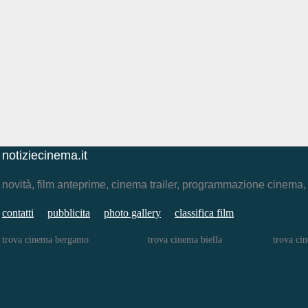
notiziecinema.it
novità, film anteprime, cinema trailer, programmazione cinema
contatti
pubblicita
photo gallery
classifica film
trova cinema bergamo
trova cinema biella
trova ci