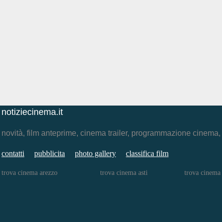
notiziecinema.it
novità, film anteprime, cinema trailer, programmazione cinema
contatti
pubblicita
photo gallery
classifica film
trova cinema arezzo
trova cinema asti
trova cinema 