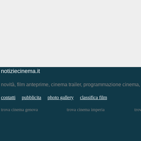
notiziecinema.it
novità, film anteprime, cinema trailer, programmazione cinema
contatti
pubblicita
photo gallery
classifica film
trova cinema genova
trova cinema imperia
tro