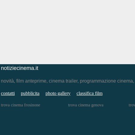
notiziecinema.it
novità, film anteprime, cinema trailer, programmazione cinema
contatti
pubblicita
photo gallery
classifica film
trova cinema frosinone
trova cinema genova
tro