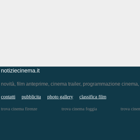
notiziecinema.it
novità, film anteprime, cinema trailer, programmazione cinema
contatti
pubblicita
photo gallery
classifica film
trova cinema firenze
trova cinema foggia
trova cine