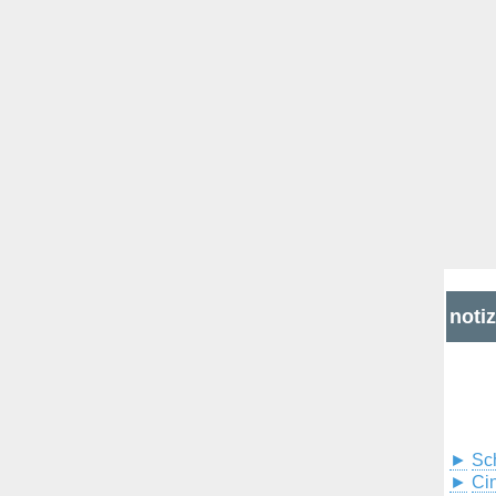
noti
►
Sc
►
Cin