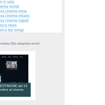
m in sala
nema novità
ova cinema roma
ova cinema milano
ova cinema napoli
sica news
sica top songs
ecinema film anteprime novità
TESTIMONE dal 13
embre al cinema