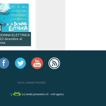
 DONNA ELETTRICA
 13 dicembre al
ema
trova cinema brindisi
(c) media promotion srl - web agency