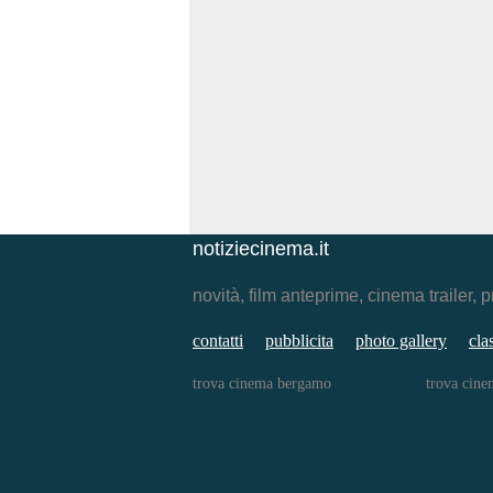
notiziecinema.it
novità, film anteprime, cinema traile
contatti
pubblicita
photo gallery
cla
trova cinema bergamo
trova cine