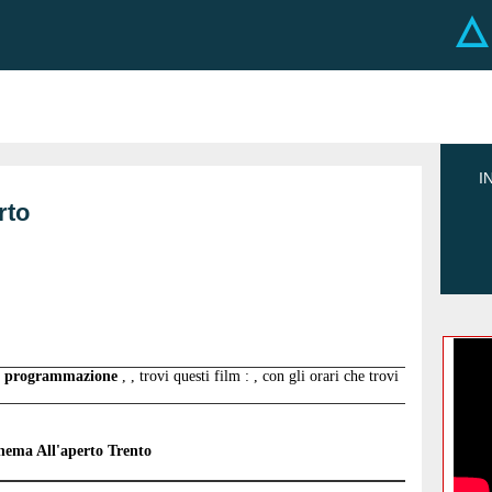
I
rto
 in programmazione
, , trovi questi film : , con gli orari che trovi
ema All'aperto Trento