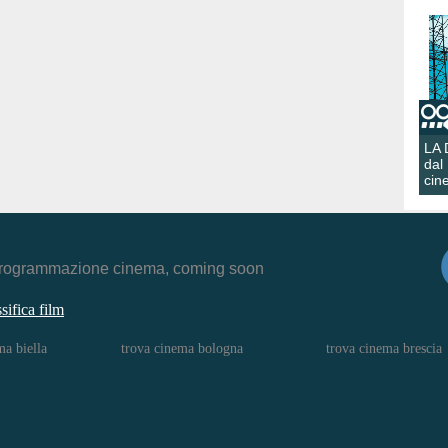
LA
dal
cin
r, programmazione cinema, coming soon
ssifica film
ma biella
trova cinema bologna
trova cinema brescia