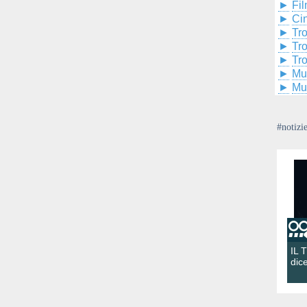
►
Fil
►
Ci
►
Tr
►
Tr
►
Tr
►
Mu
►
Mu
#notizi
IL 
dic