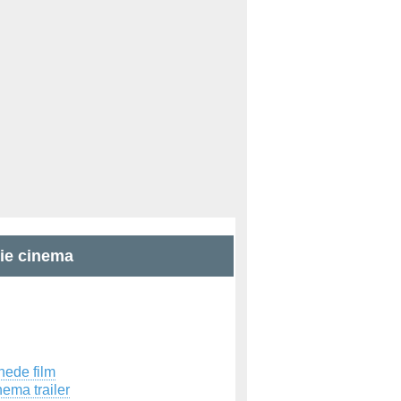
zie cinema
hede film
ema trailer