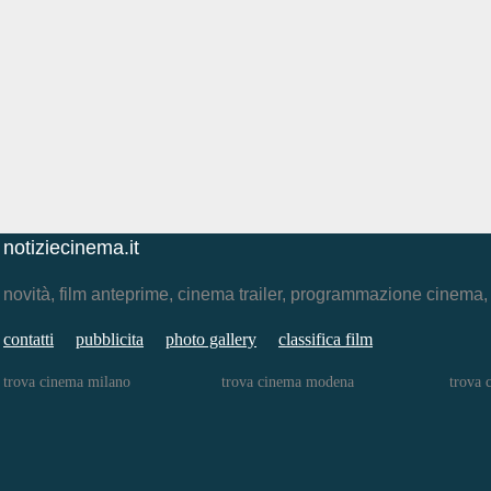
notiziecinema.it
novità, film anteprime, cinema trailer, programmazione cinema
contatti
pubblicita
photo gallery
classifica film
trova cinema milano
trova cinema modena
trova 