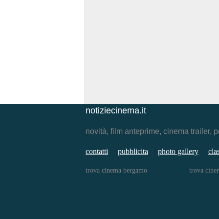
notiziecinema.it
novità, film anteprime, cinema traile
contatti
pubblicita
photo gallery
cla
trova cinema bergamo
trova cine