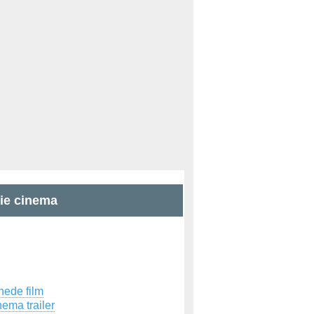
zie cinema
hede film
ema trailer