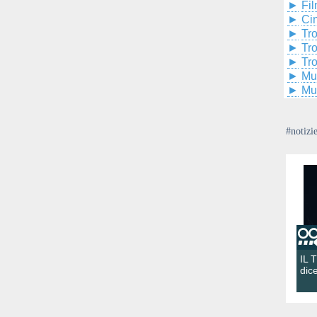
►
Fil
►
Ci
►
Tr
►
Tr
►
Tr
►
Mu
►
Mu
#notizi
IL 
dic