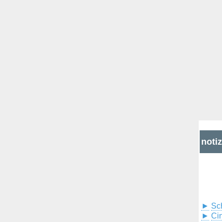
noti
►
Sc
►
Cin