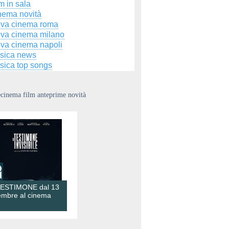
m in sala
nema novità
ova cinema roma
ova cinema milano
ova cinema napoli
sica news
sica top songs
ecinema film anteprime novità
TESTIMONE dal 13
embre al cinema