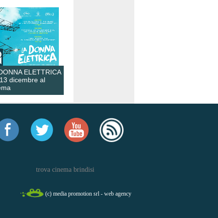
 DONNA ELETTRICA
 13 dicembre al
ema
trova cinema brindisi
(c) media promotion srl - web agency