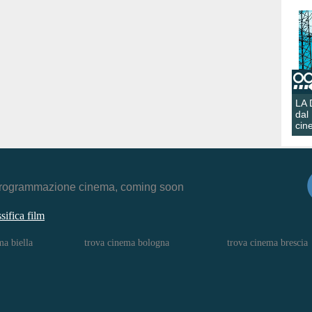
LA
dal
cin
r, programmazione cinema, coming soon
ssifica film
ma biella
trova cinema bologna
trova cinema brescia