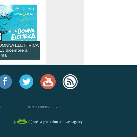
 DONNA ELETTRICA
 13 dicembre al
ema
o
trova cinema pavia
(c) media promotion srl - web agency