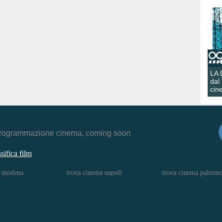
LA
dal
cin
r, programmazione cinema, coming soon
ssifica film
a modena
trova cinema napoli
trova cinema palerm