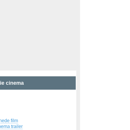
zie cinema
hede film
ema trailer