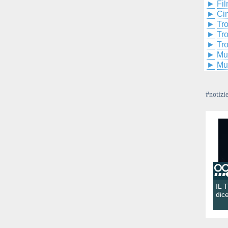
►
Fil
►
Ci
►
Tr
►
Tr
►
Tr
►
Mu
►
Mu
#notizi
IL 
dic