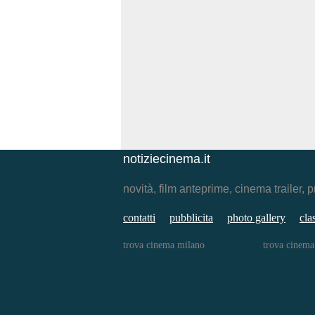
notiziecinema.it
novità, film anteprime, cinema traile
contatti
pubblicita
photo gallery
cla
trova cinema milano
trova cinem