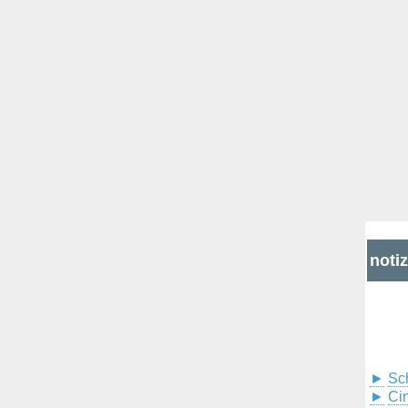
noti
►
Sc
►
Cin