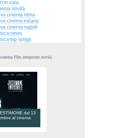
m in sala
nema novità
ova cinema roma
ova cinema milano
ova cinema napoli
sica news
sica top songs
ecinema film anteprime novità
TESTIMONE dal 13
embre al cinema