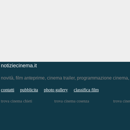
notiziecinema.it
novità, film anteprime, cinema trailer, programmazione cinema
contatti
pubblicita
photo gallery
classifica film
trova cinema chieti
trova cinema cosenza
trova cine