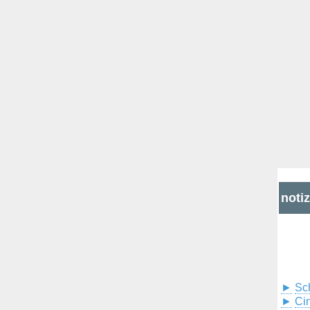
noti
►
Sc
►
Cin