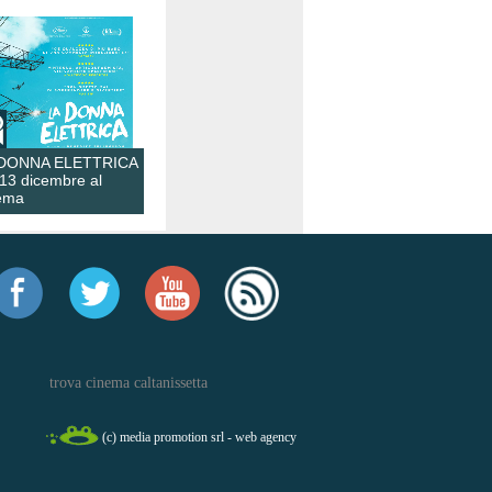
 DONNA ELETTRICA
 13 dicembre al
ema
trova cinema caltanissetta
(c) media promotion srl - web agency