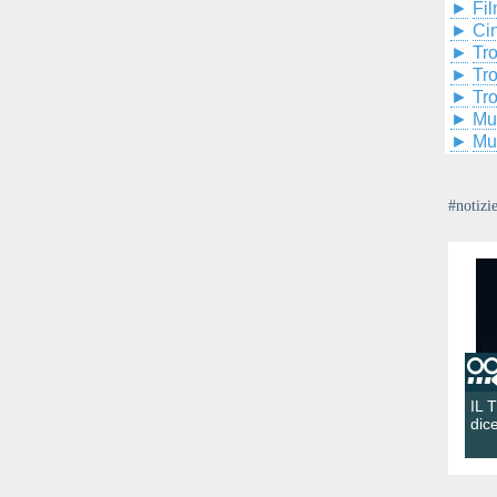
►
Fil
►
Ci
►
Tr
►
Tr
►
Tr
►
Mu
►
Mu
#notizi
IL 
dic