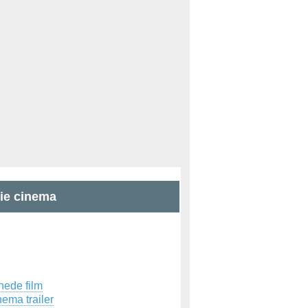
zie cinema
hede film
ema trailer