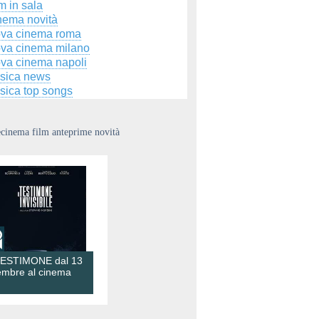
m in sala
nema novità
ova cinema roma
ova cinema milano
ova cinema napoli
sica news
sica top songs
ecinema film anteprime novità
TESTIMONE dal 13
embre al cinema