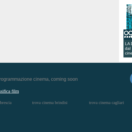
LA
dal
cin
r, programmazione cinema, coming soon
ssifica film
brescia
trova cinema brindisi
trova cinema cagliari