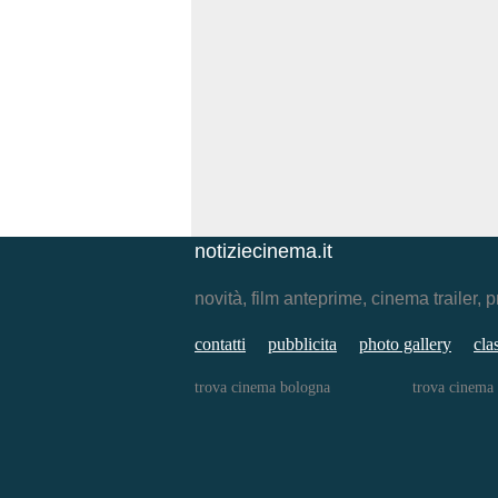
notiziecinema.it
novità, film anteprime, cinema traile
contatti
pubblicita
photo gallery
cla
trova cinema bologna
trova cinema 