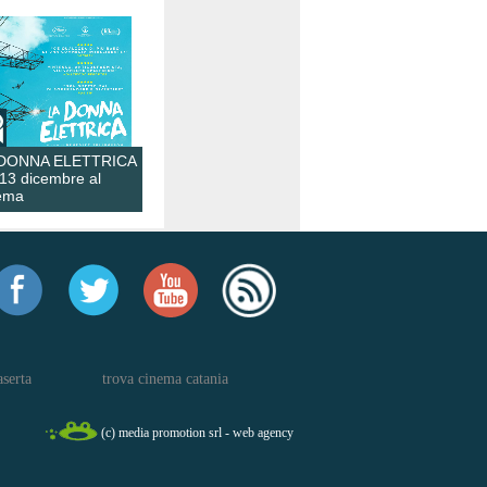
 DONNA ELETTRICA
 13 dicembre al
ema
aserta
trova cinema catania
(c) media promotion srl - web agency