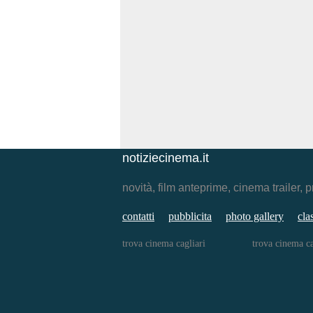
notiziecinema.it
novità, film anteprime, cinema traile
contatti
pubblicita
photo gallery
cla
trova cinema cagliari
trova cinema ca