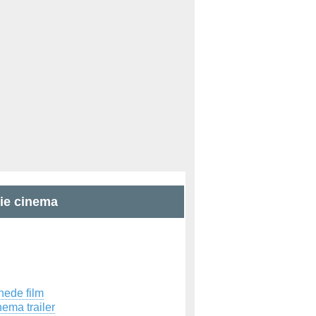
zie cinema
hede film
ema trailer