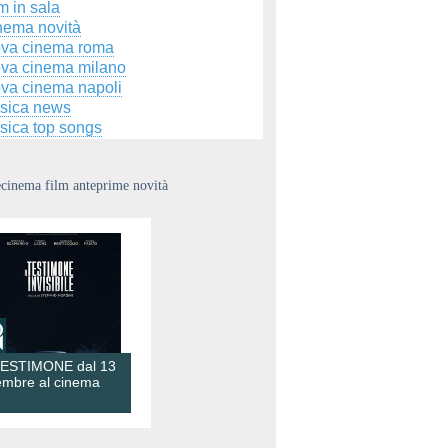
m in sala
nema novità
ova cinema roma
ova cinema milano
ova cinema napoli
sica news
sica top songs
ecinema film anteprime novità
TESTIMONE dal 13
embre al cinema