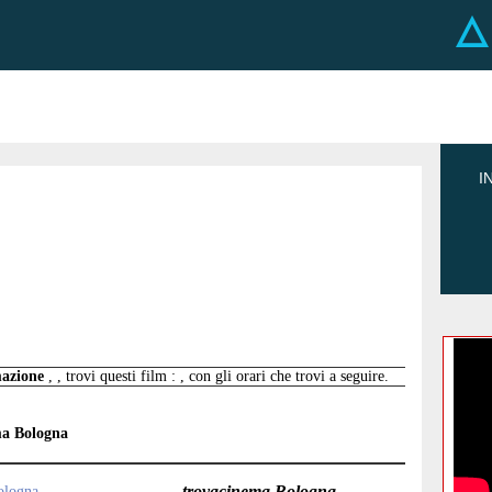
I
mazione
, , trovi questi film : , con gli orari che trovi a seguire.
ma Bologna
trovacinema Bologna
bologna