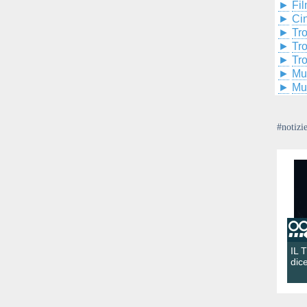
►
Fil
►
Ci
►
Tr
►
Tr
►
Tr
►
Mu
►
Mu
#notizi
IL 
dic