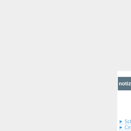
noti
►
Sc
►
Cin