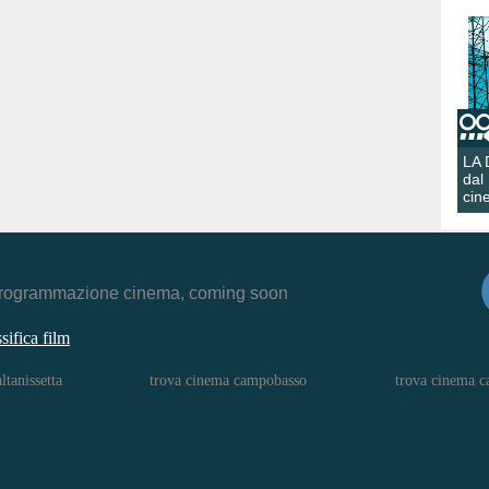
LA
dal
cin
r, programmazione cinema, coming soon
ssifica film
ltanissetta
trova cinema campobasso
trova cinema c