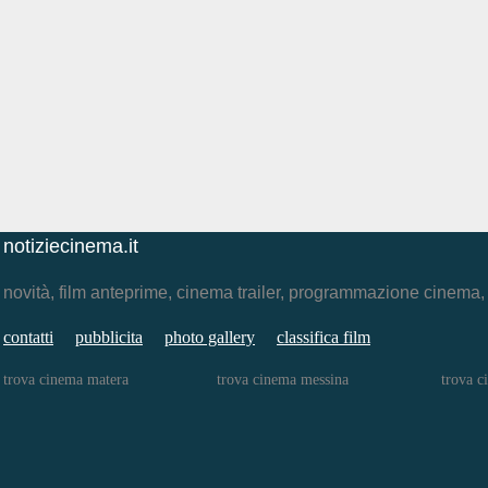
notiziecinema.it
novità, film anteprime, cinema trailer, programmazione cinema
contatti
pubblicita
photo gallery
classifica film
trova cinema matera
trova cinema messina
trova c