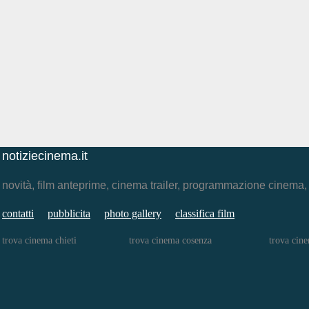
notiziecinema.it
novità, film anteprime, cinema trailer, programmazione cinema
contatti
pubblicita
photo gallery
classifica film
trova cinema chieti
trova cinema cosenza
trova cine