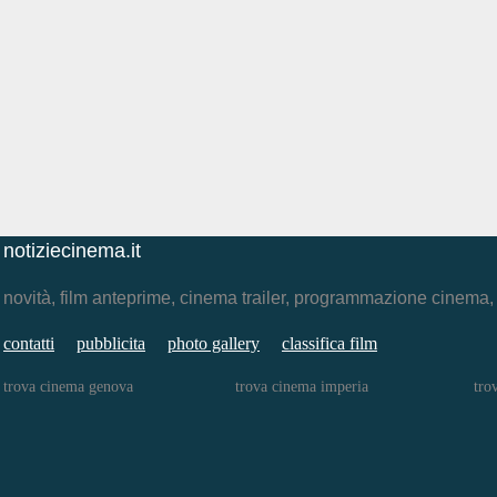
notiziecinema.it
novità, film anteprime, cinema trailer, programmazione cinema
contatti
pubblicita
photo gallery
classifica film
trova cinema genova
trova cinema imperia
tro