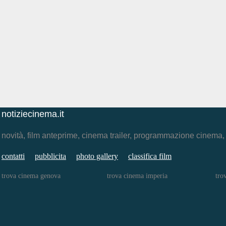
notiziecinema.it
novità, film anteprime, cinema trailer, programmazione cinema
contatti
pubblicita
photo gallery
classifica film
trova cinema genova
trova cinema imperia
tro