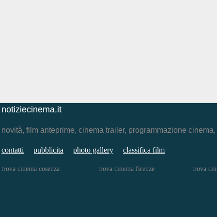
notiziecinema.it
novità, film anteprime, cinema trailer, programmazione cinema
contatti
pubblicita
photo gallery
classifica film
trova cinema cosenza
trova cinema firenze
trova ci