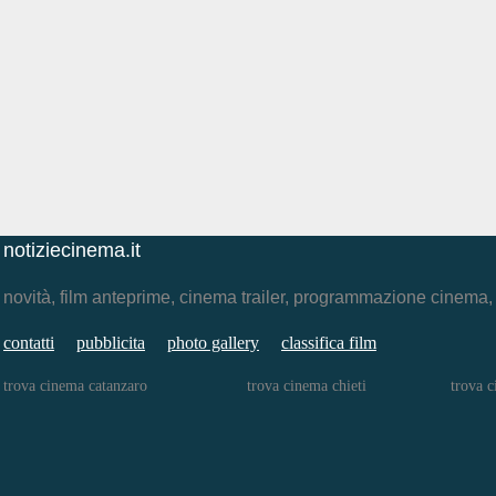
notiziecinema.it
novità, film anteprime, cinema trailer, programmazione cinema
contatti
pubblicita
photo gallery
classifica film
trova cinema catanzaro
trova cinema chieti
trova 