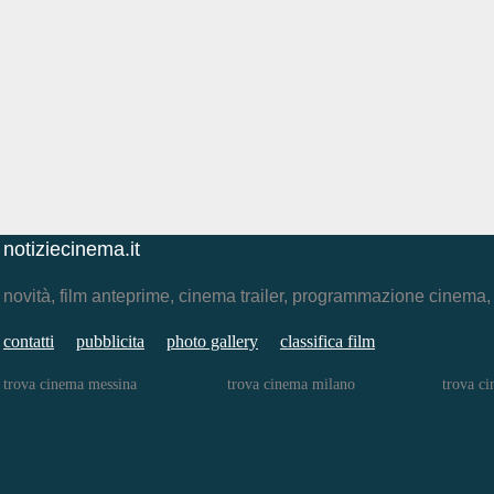
notiziecinema.it
novità, film anteprime, cinema trailer, programmazione cinema
contatti
pubblicita
photo gallery
classifica film
trova cinema messina
trova cinema milano
trova c