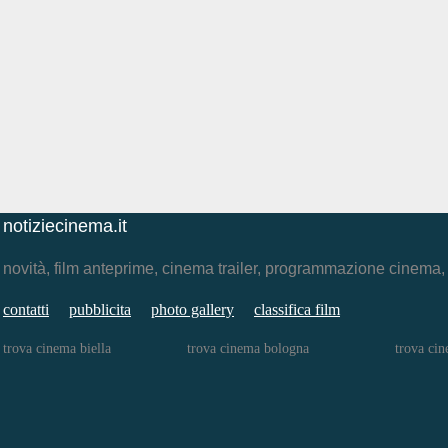
notiziecinema.it
novità, film anteprime, cinema trailer, programmazione cinema
contatti
pubblicita
photo gallery
classifica film
trova cinema biella
trova cinema bologna
trova cin