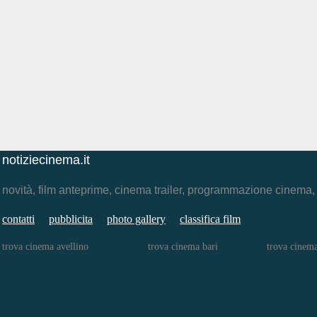
notiziecinema.it
novità, film anteprime, cinema trailer, programmazione cinema
contatti
pubblicita
photo gallery
classifica film
trova cinema avellino
trova cinema bari
trova cinem