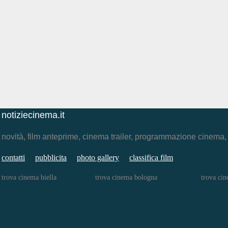
notiziecinema.it
novità, film anteprime, cinema trailer, programmazione cinema
contatti
pubblicita
photo gallery
classifica film
trova cinema biella
trova cinema bologna
trova cin